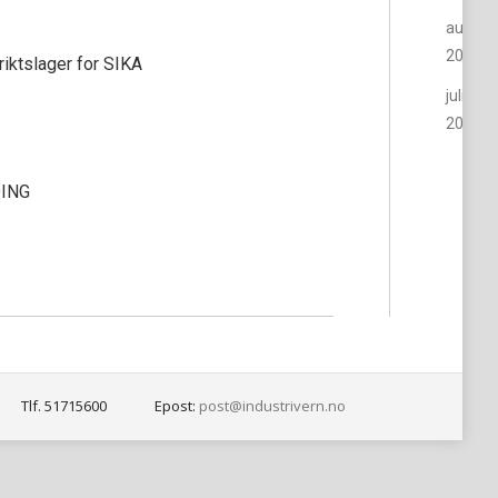
august
2015
riktslager for SIKA
juli
2015
ING
Tlf. 51715600
Epost:
post@industrivern.no