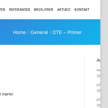
TER
REFERANSER
BROSJYRER
AKTUELT
KONTAKT
You are here:
Home
General
DTE – Primer
Arkiv
august
2018
juli
2018
r mørtel
juli
2016