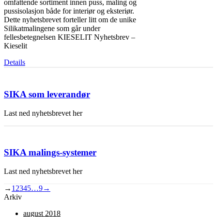
omfattende sortiment innen puss, maling og
pussisolasjon både for interiør og eksteriør.
Dette nyhetsbrevet forteller litt om de unike
Silikatmalingene som går under
fellesbetegnelsen KIESELIT Nyhetsbrev –
Kieselit
Details
SIKA som leverandør
Last ned nyhetsbrevet her
SIKA malings-systemer
Last ned nyhetsbrevet her
→
1
2
3
4
5
…
9
→
Arkiv
august 2018