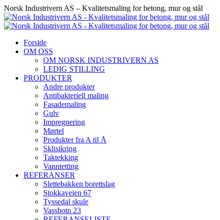
Skip
Norsk Industrivern AS – Kvalitetsmaling for betong, mur og stål
to
content
Forside
OM OSS
OM NORSK INDUSTRIVERN AS
LEDIG STILLING
PRODUKTER
Andre produkter
Antibakteriell maling
Fasademaling
Gulv
Impregnering
Mørtel
Produkter fra A til Å
Sklisikring
Taktekking
Vanntetting
REFERANSER
Slettebakken borettslag
Stokkaveien 67
Tyssedal skule
Vassbotn 23
REFERANSELISTE