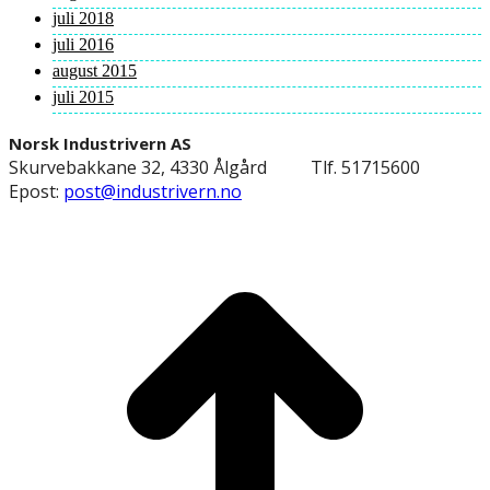
juli 2018
juli 2016
august 2015
juli 2015
Norsk Industrivern AS
Skurvebakkane 32, 4330 Ålgård
Tlf. 51715600
Epost:
post@industrivern.no
t
T