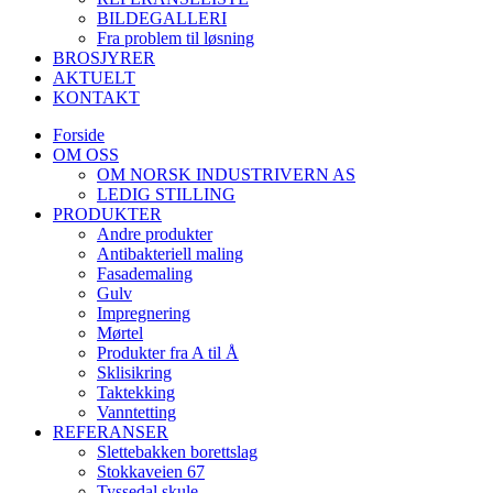
BILDEGALLERI
Fra problem til løsning
BROSJYRER
AKTUELT
KONTAKT
Forside
OM OSS
OM NORSK INDUSTRIVERN AS
LEDIG STILLING
PRODUKTER
Andre produkter
Antibakteriell maling
Fasademaling
Gulv
Impregnering
Mørtel
Produkter fra A til Å
Sklisikring
Taktekking
Vanntetting
REFERANSER
Slettebakken borettslag
Stokkaveien 67
Tyssedal skule